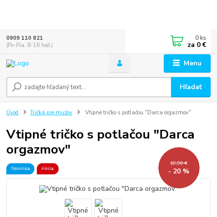
0
ks
0909 110 821
za
0 €
(Po-Pia, 8-16 hod.)
Menu
Hľadať
Úvod
Tričká pre mužov
Vtipné tričko s potlačou "Darca orgazmov"
Vtipné tričko s potlačou "Darca
orgazmov"
19,90 €
Novinka
Akcia
- 20 %