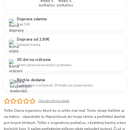
Doprava zdarma
Nad 50€
Doprava od 2.80€
Výdajné miesta
30 dní na vrátenie
okrem personalizovaných produktov
Rýchle dodanie
Expedujeme zvyčajne do 24 hodín cez pracovné dni.
Ohodnotiť produkt
Tričko Darca orgazmov, ktoré by si určite mal mať, Tento dizajn tlačíme aj
na mikinu - objednáte tu Vtipný kúsok do tvojej skrine a perfektný darček
pre tvojich blízkych. Tričko s originálnou potlačou, z kvalitnej bavlny a bez
bočných švov. S našim perfektným tričkom nikdy nebudeš tuctový. Či už si