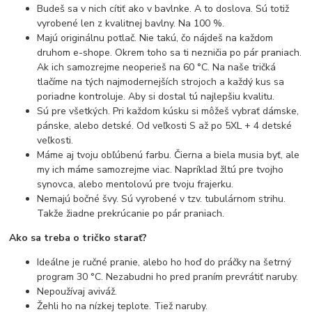
Budeš sa v nich cítiť ako v bavlnke. A to doslova. Sú totiž
vyrobené len z kvalitnej bavlny. Na 100 %.
Majú originálnu potlač. Nie takú, čo nájdeš na každom
druhom e-shope. Okrem toho sa ti nezničia po pár praniach.
Ak ich samozrejme neoperieš na 60 °C. Na naše tričká
tlačíme na tých najmodernejších strojoch a každý kus sa
poriadne kontroluje. Aby si dostal tú najlepšiu kvalitu.
Sú pre všetkých. Pri každom kúsku si môžeš vybrať dámske,
pánske, alebo detské. Od veľkosti S až po 5XL + 4 detské
veľkosti.
Máme aj tvoju obľúbenú farbu. Čierna a biela musia byť, ale
my ich máme samozrejme viac. Napríklad žltú pre tvojho
synovca, alebo mentolovú pre tvoju frajerku.
Nemajú bočné švy. Sú vyrobené v tzv. tubulárnom strihu.
Takže žiadne prekrúcanie po pár praniach.
Ako sa treba o tričko starať?
Ideálne je ručné pranie, alebo ho hoď do práčky na šetrný
program 30 °C. Nezabudni ho pred praním prevrátiť naruby.
Nepoužívaj aviváž.
Žehli ho na nízkej teplote. Tiež naruby.