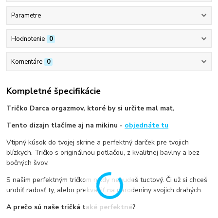
Parametre
Hodnotenie
0
Komentáre
0
Kompletné špecifikácie
Tričko Darca orgazmov, ktoré by si určite mal mať,
Tento dizajn tlačíme aj na mikinu -
objednáte tu
Vtipný kúsok do tvojej skrine a perfektný darček pre tvojich
blízkych. Tričko s originálnou potlačou, z kvalitnej bavlny a bez
bočných švov.
S našim perfektným tričkom nikdy nebudeš tuctový. Či už si chceš
urobiť radosť ty, alebo prekvapiť na narodeniny svojich drahých.
A prečo sú naše tričká také perfektné?