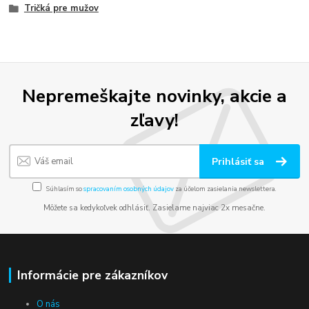
Tričká pre mužov
Nepremeškajte novinky, akcie a
zľavy!
Prihlásiť sa
Súhlasím so
spracovaním osobných údajov
za účelom zasielania newslettera.
Môžete sa kedykoľvek odhlásiť. Zasielame najviac 2x mesačne.
Informácie pre zákazníkov
O nás