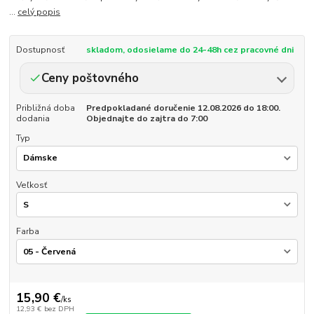
...
celý popis
Dostupnosť
skladom, odosielame do 24-48h cez pracovné dni
Ceny poštovného
Približná doba
Predpokladané doručenie 12.08.2026 do 18:00.
dodania
Objednajte do zajtra do 7:00
Typ
Veľkosť
Farba
15,90 €
/
ks
12,93 €
bez DPH