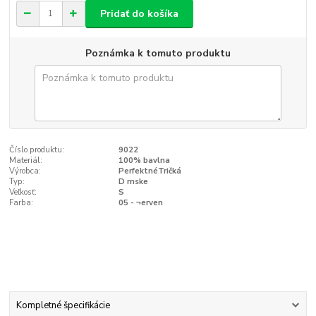
Pridať do košíka
Poznámka k tomuto produktu
Číslo produktu:
9022
Materiál:
100% bavlna
Výrobca:
PerfektnéTričká
Typ:
D mske
Veľkosť:
S
Farba:
05 - ¬erven
Kompletné špecifikácie