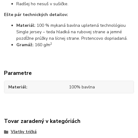
Radšej ho nesuš v sušičke.
Ešte pár technických detailov:
Materiál:
100 % mykaná bavlna upletená technológiou
Single jersey – teda hladká na rubovej strane a jemné
pozdĺžne prúžky na lícnej strane. Prstencovo dopriadaná.
2
Gramáž:
160 g/m
Parametre
Materiál
100% bavlna
Tovar zaradený v kategóriách
Všetky tričká