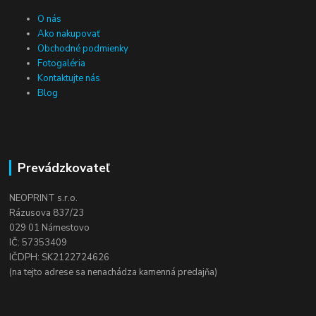
O nás
Ako nakupovať
Obchodné podmienky
Fotogaléria
Kontaktujte nás
Blog
Prevádzkovateľ
NEOPRINT s.r.o.
Rázusova 837/23
029 01 Námestovo
IČ: 57353409
IČDPH: SK2122724626
(na tejto adrese sa nenachádza kamenná predajňa)