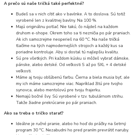
A prečo sú naše tričká také perfektné?
Budeš sa v nich cítiť ako v bavlnke. A to doslova. Sú totiž
vyrobené len z kvalitnej bavlny. Na 100 %.
Majú originálnu potlač. Nie takú, čo nájdeš na každom
druhom e-shope. Okrem toho sa ti nezničia po pár praniach.
Ak ich samozrejme neoperieš na 60 °C. Na naše tričká
tlačíme na tých najmodernejších strojoch a každý kus sa
poriadne kontroluje. Aby si dostal tú najlepšiu kvalitu.
Sú pre všetkých. Pri každom kúsku si môžeš vybrať dámske,
pánske, alebo detské. Od veľkosti S až po 5XL + 4 detské
veľkosti.
Máme aj tvoju obľúbenú farbu. Čierna a biela musia byť, ale
my ich máme samozrejme viac. Napríklad žltú pre tvojho
synovca, alebo mentolovú pre tvoju frajerku.
Nemajú bočné švy. Sú vyrobené v tzv. tubulárnom strihu.
Takže žiadne prekrúcanie po pár praniach.
Ako sa treba o tričko starať?
Ideálne je ručné pranie, alebo ho hoď do práčky na šetrný
program 30 °C. Nezabudni ho pred praním prevrátiť naruby.