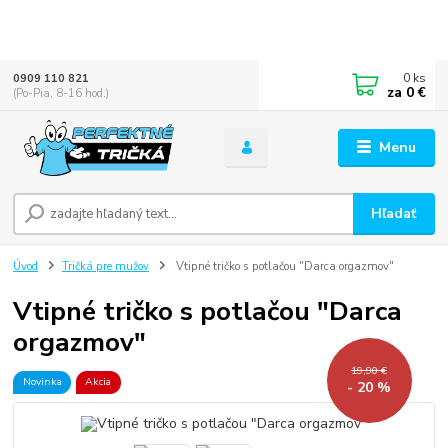
0
ks
0909 110 821
za
0 €
(Po-Pia, 8-16 hod.)
Menu
Hľadať
Úvod
Tričká pre mužov
Vtipné tričko s potlačou "Darca orgazmov"
Vtipné tričko s potlačou "Darca
orgazmov"
19,90 €
Novinka
Akcia
- 20 %