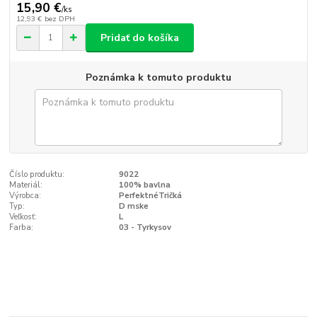
15,90 €
/
ks
12,93 €
bez DPH
Pridať do košíka
Poznámka k tomuto produktu
Číslo produktu:
9022
Materiál:
100% bavlna
Výrobca:
PerfektnéTričká
Typ:
D mske
Veľkosť:
L
Farba:
03 - Tyrkysov