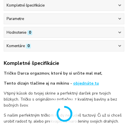
Kompletné špecifikácie
Parametre
Hodnotenie
0
Komentáre
0
Kompletné špecifikácie
Tričko Darca orgazmov, ktoré by si určite mal mať,
Tento dizajn tlačíme aj na mikinu -
objednáte tu
Vtipný kúsok do tvojej skrine a perfektný darček pre tvojich
blízkych. Tričko s originálnou potlačou, z kvalitnej bavlny a bez
bočných švov.
S našim perfektným tričkom nikdy nebudeš tuctový. Či už si chceš
urobiť radosť ty, alebo prekvapiť na narodeniny svojich drahých.