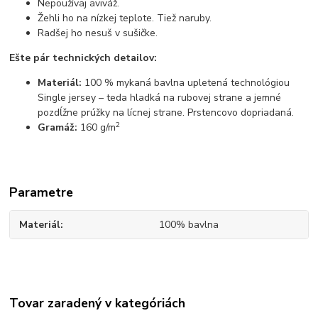
Nepoužívaj aviváž.
Žehli ho na nízkej teplote. Tiež naruby.
Radšej ho nesuš v sušičke.
Ešte pár technických detailov:
Materiál:
100 % mykaná bavlna upletená technológiou
Single jersey – teda hladká na rubovej strane a jemné
pozdĺžne prúžky na lícnej strane. Prstencovo dopriadaná.
2
Gramáž:
160 g/m
Parametre
Materiál
100% bavlna
Tovar zaradený v kategóriách