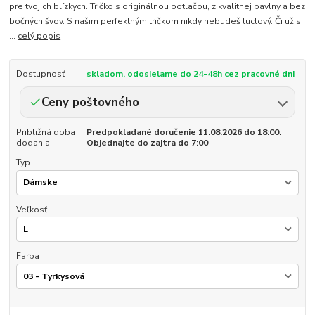
pre tvojich blízkych. Tričko s originálnou potlačou, z kvalitnej bavlny a bez
bočných švov. S našim perfektným tričkom nikdy nebudeš tuctový. Či už si
...
celý popis
Dostupnosť
skladom, odosielame do 24-48h cez pracovné dni
Ceny poštovného
Približná doba
Predpokladané doručenie 11.08.2026 do 18:00.
dodania
Objednajte do zajtra do 7:00
Typ
Veľkosť
Farba