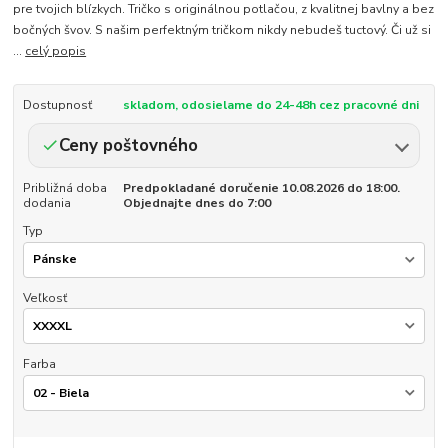
pre tvojich blízkych. Tričko s originálnou potlačou, z kvalitnej bavlny a bez
bočných švov. S našim perfektným tričkom nikdy nebudeš tuctový. Či už si
...
celý popis
Dostupnosť
skladom, odosielame do 24-48h cez pracovné dni
Ceny poštovného
Približná doba
Predpokladané doručenie 10.08.2026 do 18:00.
dodania
Objednajte dnes do 7:00
Typ
Veľkosť
Farba