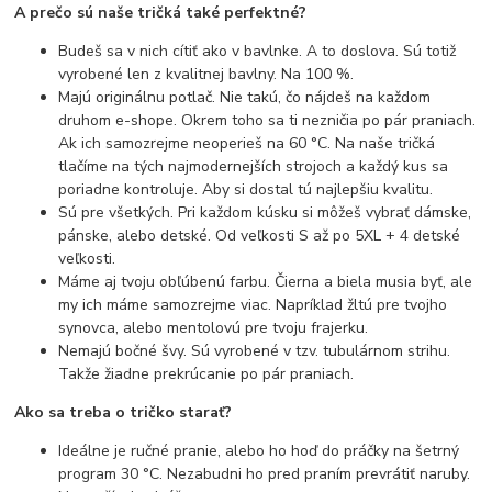
A prečo sú naše tričká také perfektné?
Budeš sa v nich cítiť ako v bavlnke. A to doslova. Sú totiž
vyrobené len z kvalitnej bavlny. Na 100 %.
Majú originálnu potlač. Nie takú, čo nájdeš na každom
druhom e-shope. Okrem toho sa ti nezničia po pár praniach.
Ak ich samozrejme neoperieš na 60 °C. Na naše tričká
tlačíme na tých najmodernejších strojoch a každý kus sa
poriadne kontroluje. Aby si dostal tú najlepšiu kvalitu.
Sú pre všetkých. Pri každom kúsku si môžeš vybrať dámske,
pánske, alebo detské. Od veľkosti S až po 5XL + 4 detské
veľkosti.
Máme aj tvoju obľúbenú farbu. Čierna a biela musia byť, ale
my ich máme samozrejme viac. Napríklad žltú pre tvojho
synovca, alebo mentolovú pre tvoju frajerku.
Nemajú bočné švy. Sú vyrobené v tzv. tubulárnom strihu.
Takže žiadne prekrúcanie po pár praniach.
Ako sa treba o tričko starať?
Ideálne je ručné pranie, alebo ho hoď do práčky na šetrný
program 30 °C. Nezabudni ho pred praním prevrátiť naruby.