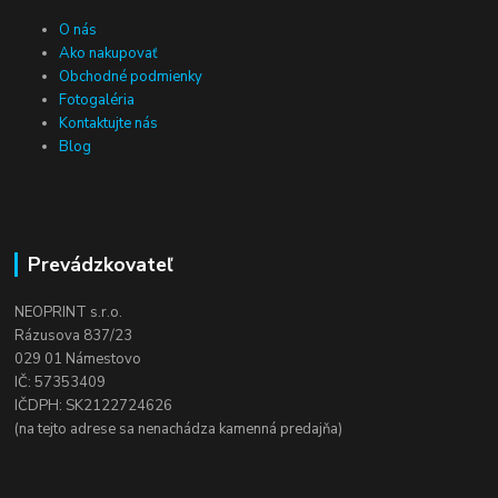
O nás
Ako nakupovať
Obchodné podmienky
Fotogaléria
Kontaktujte nás
Blog
Prevádzkovateľ
NEOPRINT s.r.o.
Rázusova 837/23
029 01 Námestovo
IČ: 57353409
IČDPH: SK2122724626
(na tejto adrese sa nenachádza kamenná predajňa)