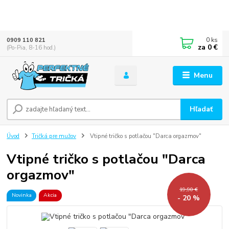
0
ks
0909 110 821
za
0 €
(Po-Pia, 8-16 hod.)
Menu
Hľadať
Úvod
Tričká pre mužov
Vtipné tričko s potlačou "Darca orgazmov"
Vtipné tričko s potlačou "Darca
orgazmov"
19,90 €
Novinka
Akcia
- 20 %