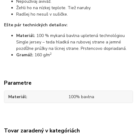
Nepoužívaj aviváž.
Žehli ho na nízkej teplote. Tiež naruby.
Radšej ho nesuš v sušičke.
Ešte pár technických detailov:
Materiál:
100 % mykaná bavlna upletená technológiou
Single jersey – teda hladká na rubovej strane a jemné
pozdĺžne prúžky na lícnej strane. Prstencovo dopriadaná.
2
Gramáž:
160 g/m
Parametre
Materiál
100% bavlna
Tovar zaradený v kategóriách