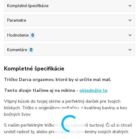
Kompletné špecifikácie
Parametre
Hodnotenie
0
Komentáre
0
Kompletné špecifikácie
Tričko Darca orgazmov, ktoré by si určite mal mať,
Tento dizajn tlačíme aj na mikinu -
objednáte tu
Vtipný kúsok do tvojej skrine a perfektný darček pre tvojich
blízkych. Tričko s originálnou potlačou, z kvalitnej bavlny a bez
bočných švov.
S našim perfektným tričkom nikdy nebudeš tuctový. Či už si chceš
urobiť radosť ty, alebo prekvapiť na narodeniny svojich drahých.