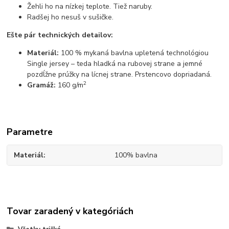
Žehli ho na nízkej teplote. Tiež naruby.
Radšej ho nesuš v sušičke.
Ešte pár technických detailov:
Materiál:
100 % mykaná bavlna upletená technológiou
Single jersey – teda hladká na rubovej strane a jemné
pozdĺžne prúžky na lícnej strane. Prstencovo dopriadaná.
2
Gramáž:
160 g/m
Parametre
Materiál
100% bavlna
Tovar zaradený v kategóriách