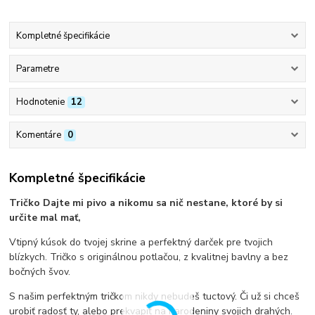
Kompletné špecifikácie
Parametre
Hodnotenie
12
Komentáre
0
Kompletné špecifikácie
Tričko Dajte mi pivo a nikomu sa nič nestane, ktoré by si
určite mal mať,
Vtipný kúsok do tvojej skrine a perfektný darček pre tvojich
blízkych. Tričko s originálnou potlačou, z kvalitnej bavlny a bez
bočných švov.
S našim perfektným tričkom nikdy nebudeš tuctový. Či už si chceš
urobiť radosť ty, alebo prekvapiť na narodeniny svojich drahých.