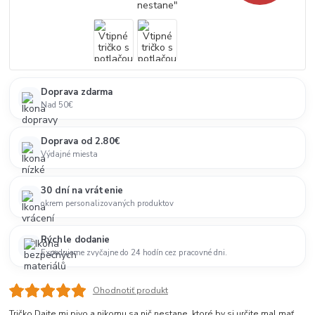
Doprava zdarma
Nad 50€
Doprava od 2.80€
Výdajné miesta
30 dní na vrátenie
okrem personalizovaných produktov
Rýchle dodanie
Expedujeme zvyčajne do 24 hodín cez pracovné dni.
Ohodnotiť produkt
Tričko Dajte mi pivo a nikomu sa nič nestane, ktoré by si určite mal mať,