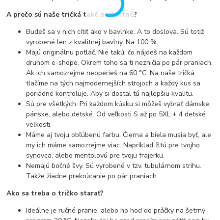
A prečo sú naše tričká také perfektné?
Budeš sa v nich cítiť ako v bavlnke. A to doslova. Sú totiž
vyrobené len z kvalitnej bavlny. Na 100 %.
Majú originálnu potlač. Nie takú, čo nájdeš na každom
druhom e-shope. Okrem toho sa ti nezničia po pár praniach.
Ak ich samozrejme neoperieš na 60 °C. Na naše tričká
tlačíme na tých najmodernejších strojoch a každý kus sa
poriadne kontroluje. Aby si dostal tú najlepšiu kvalitu.
Sú pre všetkých. Pri každom kúsku si môžeš vybrať dámske,
pánske, alebo detské. Od veľkosti S až po 5XL + 4 detské
veľkosti.
Máme aj tvoju obľúbenú farbu. Čierna a biela musia byť, ale
my ich máme samozrejme viac. Napríklad žltú pre tvojho
synovca, alebo mentolovú pre tvoju frajerku.
Nemajú bočné švy. Sú vyrobené v tzv. tubulárnom strihu.
Takže žiadne prekrúcanie po pár praniach.
Ako sa treba o tričko starať?
Ideálne je ručné pranie, alebo ho hoď do práčky na šetrný