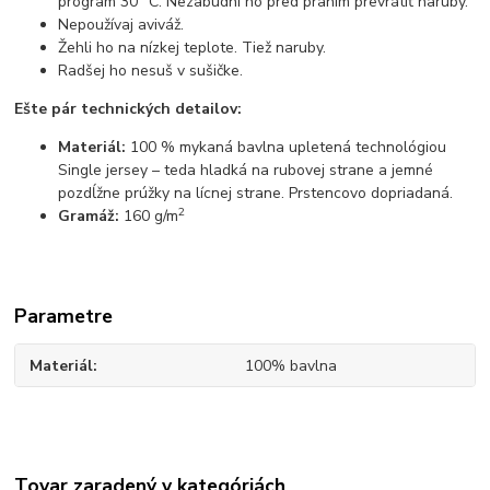
program 30 °C. Nezabudni ho pred praním prevrátiť naruby.
Nepoužívaj aviváž.
Žehli ho na nízkej teplote. Tiež naruby.
Radšej ho nesuš v sušičke.
Ešte pár technických detailov:
Materiál:
100 % mykaná bavlna upletená technológiou
Single jersey – teda hladká na rubovej strane a jemné
pozdĺžne prúžky na lícnej strane. Prstencovo dopriadaná.
2
Gramáž:
160 g/m
Parametre
Materiál
100% bavlna
Tovar zaradený v kategóriách