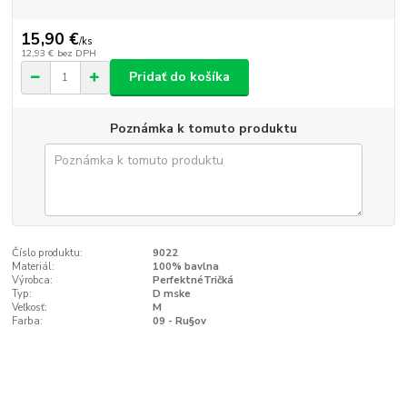
15,90 €
/
ks
12,93 €
bez DPH
Pridať do košíka
Poznámka k tomuto produktu
Číslo produktu:
9022
Materiál:
100% bavlna
Výrobca:
PerfektnéTričká
Typ:
D mske
Veľkosť:
M
Farba:
09 - Ru§ov