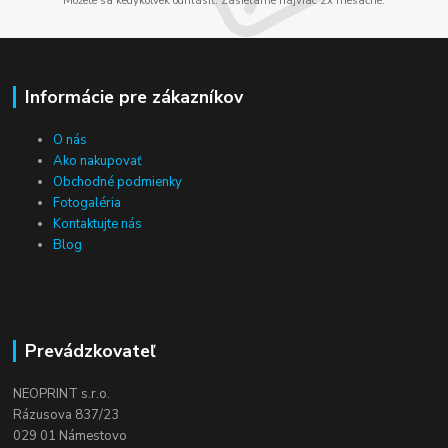
Môžete sa kedykoľvek odhlásiť. Zasielame najviac 2x mesačne.
Informácie pre zákazníkov
O nás
Ako nakupovať
Obchodné podmienky
Fotogaléria
Kontaktujte nás
Blog
Prevádzkovateľ
NEOPRINT s.r.o.
Rázusova 837/23
029 01 Námestovo