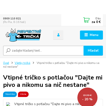
0
ks
0909 110 821
za
0 €
(Po-Pia, 8-16 hod.)
Menu
Hľadať
Úvod
Všetky tričká
Vtipné tričko s potlačou "Dajte mi pivo a nikomu sa
nič nestane"
Vtipné tričko s potlačou "Dajte mi
pivo a nikomu sa nič nestane"
Novinka
Akcia
19,90 €
- 20 %