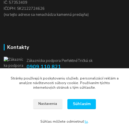
IČ: 57353409
IČDPH: SK2122724626
(na tejto adrese sa nenachádza kamenná predajňa)
Kontakty
Zákaznícka podpora PerfektnéTričká.sk
0909 110 821
(Po-Pia, 8-16 hod.)
Stránky používajú k poskytovaniu služieb, personalizácií reklám a
analýze návštevnosti súbory cookie. Používaním týchto
info@perfektnetricka.sk
internetových stránok s tým súhlasíte.
Súhlasím
Nastavenia
Súhlas môžete odmietnuť
tu
.
Vytvorené na
Eshop-rychlo.sk