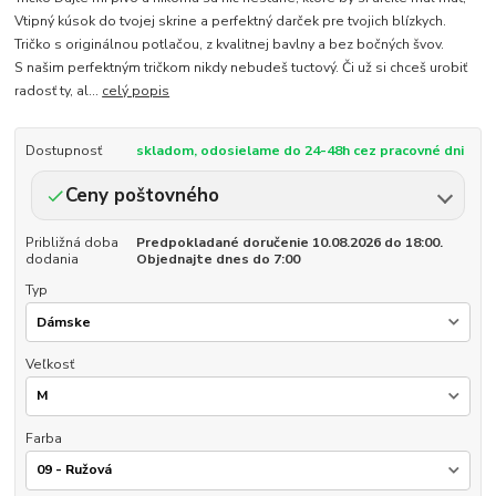
Vtipný kúsok do tvojej skrine a perfektný darček pre tvojich blízkych.
Tričko s originálnou potlačou, z kvalitnej bavlny a bez bočných švov.
S našim perfektným tričkom nikdy nebudeš tuctový. Či už si chceš urobiť
radosť ty, al...
celý popis
Dostupnosť
skladom, odosielame do 24-48h cez pracovné dni
Ceny poštovného
Približná doba
Predpokladané doručenie 10.08.2026 do 18:00.
dodania
Objednajte dnes do 7:00
Typ
Veľkosť
Farba