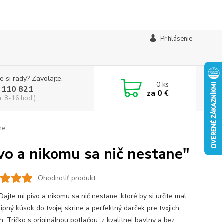
Prihlásenie
e si rady? Zavolajte.
0
ks
 110 821
za
0 €
a, 8-16 hod.)
ne"
ivo a nikomu sa nič nestane"
Ohodnotiť produkt
Dajte mi pivo a nikomu sa nič nestane, ktoré by si určite mal
ipný kúsok do tvojej skrine a perfektný darček pre tvojich
h. Tričko s originálnou potlačou, z kvalitnej bavlny a bez