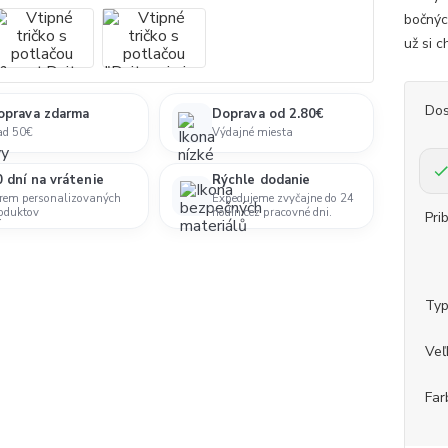
bočnýc
už si c
Dos
oprava zdarma
Doprava od 2.80€
ad 50€
Výdajné miesta
 dní na vrátenie
Rýchle dodanie
rem personalizovaných
Expedujeme zvyčajne do 24
oduktov
hodín cez pracovné dni.
Pri
Ty
Veľ
Far