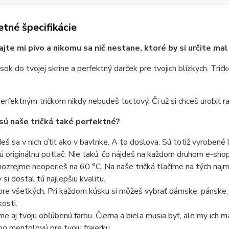
tné špecifikácie
ajte mi pivo a nikomu sa nič nestane, ktoré by si určite mal
sok do tvojej skrine a perfektný darček pre tvojich blízkych. Trič
erfektným tričkom nikdy nebudeš tuctový. Či už si chceš urobiť ra
sú naše tričká také perfektné?
eš sa v nich cítiť ako v bavlnke. A to doslova. Sú totiž vyrobené 
ú originálnu potlač. Nie takú, čo nájdeš na každom druhom e-shope
ozrejme neoperieš na 60 °C. Na naše tričká tlačíme na tých najmo
 si dostal tú najlepšiu kvalitu.
pre všetkých. Pri každom kúsku si môžeš vybrať dámske, pánske,
kosti.
e aj tvoju obľúbenú farbu. Čierna a biela musia byť, ale my ich 
bo mentolovú pre tvoju frajerku.