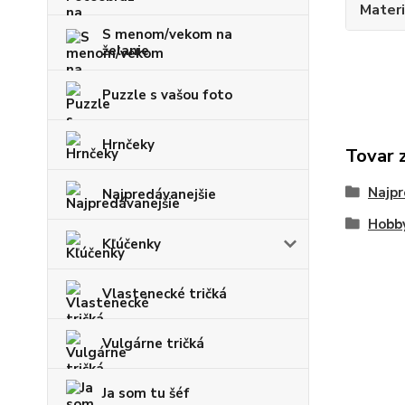
Materi
S menom/vekom na
želanie
Puzzle s vašou foto
Hrnčeky
Tovar 
Najpr
Najpredávanejšie
Hobb
Kľúčenky
Vlastenecké tričká
Vulgárne tričká
Ja som tu šéf