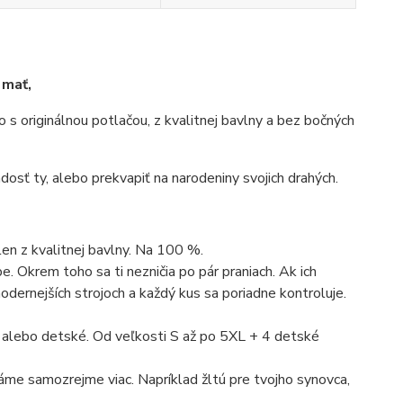
 mať,
ko s originálnou potlačou, z kvalitnej bavlny a bez bočných
dosť ty, alebo prekvapiť na narodeniny svojich drahých.
len z kvalitnej bavlny. Na 100 %.
. Okrem toho sa ti nezničia po pár praniach. Ak ich
dernejších strojoch a každý kus sa poriadne kontroluje.
 alebo detské. Od veľkosti S až po 5XL + 4 detské
máme samozrejme viac. Napríklad žltú pre tvojho synovca,