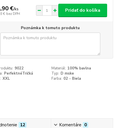
,90 €
/
ks
Pridať do košíka
93 €
bez DPH
Poznámka k tomuto produktu
roduktu:
9022
Materiál:
100% bavlna
a:
PerfektnéTričká
Typ:
D mske
:
XXL
Farba:
02 - Biela
dnotenie
12
Komentáre
0