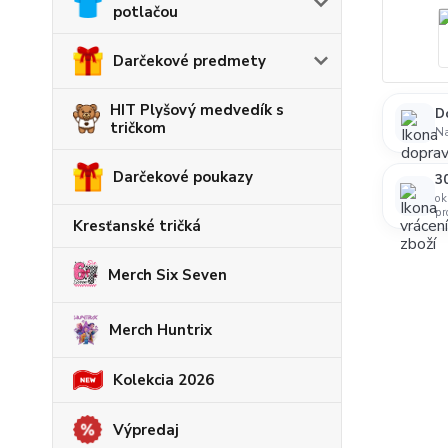
potlačou
Darčekové predmety
HIT Plyšový medvedík s
D
tričkom
N
Darčekové poukazy
30
ok
pr
Kresťanské tričká
Merch Six Seven
Merch Huntrix
Kolekcia 2026
Výpredaj