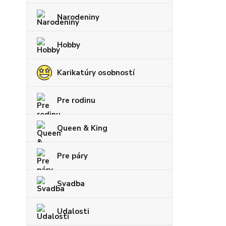
Narodeniny
Hobby
Karikatúry osobností
Pre rodinu
Queen & King
Pre páry
Svadba
Udalosti