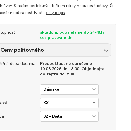
h švov. S našim perfektným tričkom nikdy nebudeš tuctový. Či
hceš urobiť radosť ty, al...
celý popis
tupnosť
skladom, odosielame do 24-48h
cez pracovné dni
Ceny poštovného
bližná doba dodania
Predpokladané doručenie
10.08.2026 do 18:00. Objednajte
do zajtra do 7:00
p
kosť
ba