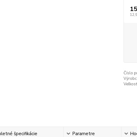
15
12,
Číslo p
Výrobc
Veľkosť
etné špecifikácie
Parametre
Ho