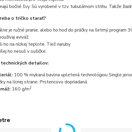
ajú bočné švy. Sú vyrobené v tzv. tubulárnom strihu. Takže žiadn
reba o tričko starať?
álne je ručné pranie, alebo ho hoď do práčky na šetrný program 3
oužívaj aviváž.
li ho na nízkej teplote. Tiež naruby.
šej ho nesuš v sušičke.
 technických detailov:
eriál:
100 % mykaná bavlna upletená technológiou Single jersey
žky na lícnej strane. Prstencovo dopriadaná.
2
amáž:
160 g/m
etre