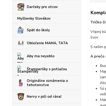
Darčeky pre otcov
Komple
Myšlienky Slovákov
Tričko D
Späť do školy
Vtipný kú
švov.
Oblečenie MAMA, TATA
S našim p
Aby ma neyeblo
A prečo 
Bud
Štamperlíky s potlačou
Maj
sam
Originálne oznámenia o
Aby
tehotenstve
Sú 
veľ
Nervy v piči od rána!
Mám
ale