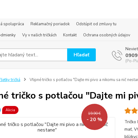
á spolupráca
Reklamačný poriadok
Odstúpiť od zmluvy tu
odmienky
Vy v našich tričkách
Kontakt
Ochrana osobných údajov
Neviet
Hľadať
0909
(Po-Pi
šetky tričká
Vtipné tričko s potlačou "Dajte mi pivo a nikomu sa nič nesta
né tričko s potlačou "Dajte mi p
Akcia
19,90 €
- 20 %
Tričko 
mať, Vt
blízkyc