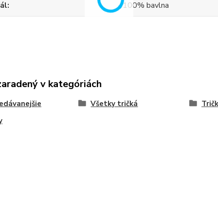
ál
100% bavlna
zaradený v kategóriách
edávanejšie
Všetky tričká
Trič
y