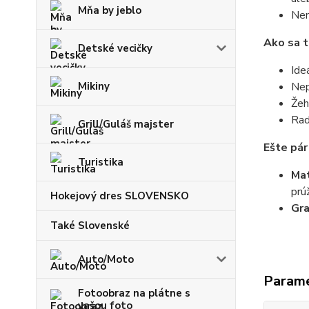
Mňa by jeblo
Nem
Ako sa t
Detské vecičky
Ide
Mikiny
Nep
Žeh
Rad
Grill/Guláš majster
Ešte pár
Turistika
Mat
prú
Hokejový dres SLOVENSKO
Gr
Také Slovenské
Auto/Moto
Param
Fotoobraz na plátne s
vašou foto