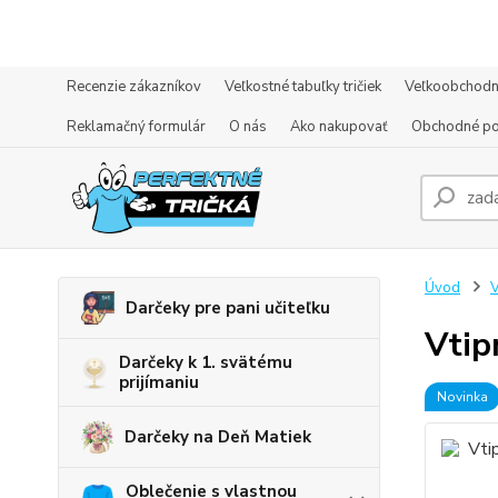
Recenzie zákazníkov
Veľkostné tabuľky tričiek
Veľkoobchodn
Reklamačný formulár
O nás
Ako nakupovať
Obchodné p
Úvod
V
Darčeky pre pani učiteľku
Vtip
Darčeky k 1. svätému
prijímaniu
Novinka
Darčeky na Deň Matiek
Oblečenie s vlastnou