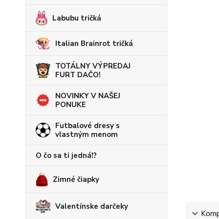
Labubu tričká
Italian Brainrot tričká
TOTÁLNY VÝPREDAJ
FURT DAČO!
NOVINKY V NAŠEJ
PONUKE
Futbalové dresy s
vlastným menom
O čo sa ti jedná!?
Zimné čiapky
Valentínske darčeky
Kompl