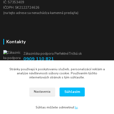
IČ: 57353409
IČDPH: SK2122724626
(na tejto adrese sa nenachádza kamenná predajňa)
Kontakty
Zákaznícka podpora PerfektnéTričká.sk
0909 110 821
(Po-Pia, 8-16 hod.)
Stránky používajú k poskytovaniu služieb, personalizácií reklám a
analýze návštevnosti súbory cookie. Používaním týchto
info@perfektnetricka.sk
internetových stránok s tým súhlasíte.
Súhlasím
Nastavenia
Súhlas môžete odmietnuť
tu
.
Vytvorené na
Eshop-rychlo.sk