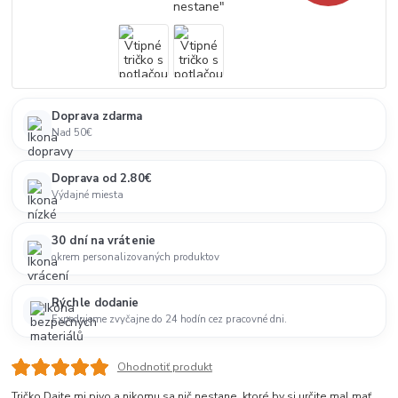
Doprava zdarma
Nad 50€
Doprava od 2.80€
Výdajné miesta
30 dní na vrátenie
okrem personalizovaných produktov
Rýchle dodanie
Expedujeme zvyčajne do 24 hodín cez pracovné dni.
Ohodnotiť produkt
Tričko Dajte mi pivo a nikomu sa nič nestane, ktoré by si určite mal mať,