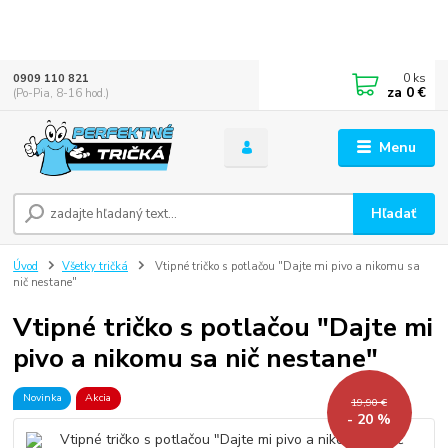
0
ks
0909 110 821
za
0 €
(Po-Pia, 8-16 hod.)
Menu
Hľadať
Úvod
Všetky tričká
Vtipné tričko s potlačou "Dajte mi pivo a nikomu sa
nič nestane"
Vtipné tričko s potlačou "Dajte mi
pivo a nikomu sa nič nestane"
Novinka
Akcia
19,90 €
- 20 %