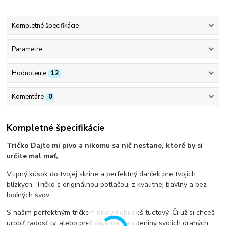
Kompletné špecifikácie
Parametre
Hodnotenie
12
Komentáre
0
Kompletné špecifikácie
Tričko Dajte mi pivo a nikomu sa nič nestane, ktoré by si
určite mal mať,
Vtipný kúsok do tvojej skrine a perfektný darček pre tvojich
blízkych. Tričko s originálnou potlačou, z kvalitnej bavlny a bez
bočných švov.
S našim perfektným tričkom nikdy nebudeš tuctový. Či už si chceš
urobiť radosť ty, alebo prekvapiť na narodeniny svojich drahých.