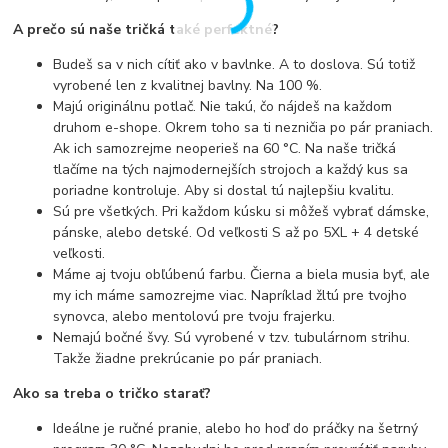
A prečo sú naše tričká také perfektné?
Budeš sa v nich cítiť ako v bavlnke. A to doslova. Sú totiž
vyrobené len z kvalitnej bavlny. Na 100 %.
Majú originálnu potlač. Nie takú, čo nájdeš na každom
druhom e-shope. Okrem toho sa ti nezničia po pár praniach.
Ak ich samozrejme neoperieš na 60 °C. Na naše tričká
tlačíme na tých najmodernejších strojoch a každý kus sa
poriadne kontroluje. Aby si dostal tú najlepšiu kvalitu.
Sú pre všetkých. Pri každom kúsku si môžeš vybrať dámske,
pánske, alebo detské. Od veľkosti S až po 5XL + 4 detské
veľkosti.
Máme aj tvoju obľúbenú farbu. Čierna a biela musia byť, ale
my ich máme samozrejme viac. Napríklad žltú pre tvojho
synovca, alebo mentolovú pre tvoju frajerku.
Nemajú bočné švy. Sú vyrobené v tzv. tubulárnom strihu.
Takže žiadne prekrúcanie po pár praniach.
Ako sa treba o tričko starať?
Ideálne je ručné pranie, alebo ho hoď do práčky na šetrný