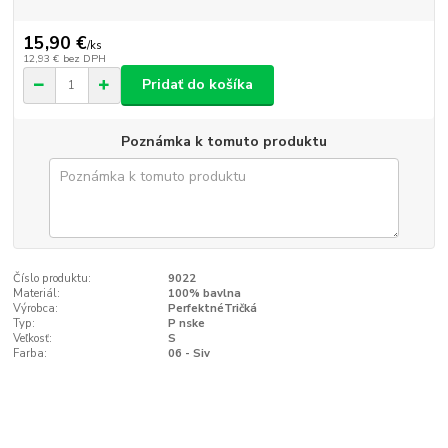
15,90 €
/
ks
12,93 €
bez DPH
Pridať do košíka
Poznámka k tomuto produktu
Číslo produktu:
9022
Materiál:
100% bavlna
Výrobca:
PerfektnéTričká
Typ:
P nske
Veľkosť:
S
Farba:
06 - Siv