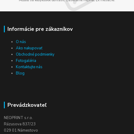
Môžete sa kedykoľvek odhlásiť. Zasielame najviac 2x mesačne.
Informácie pre zákazníkov
O nás
Ako nakupovať
Obchodné podmienky
Fotogaléria
Kontaktujte nás
Blog
Prevádzkovateľ
NEOPRINT s.r.o.
Rázusova 837/23
029 01 Námestovo