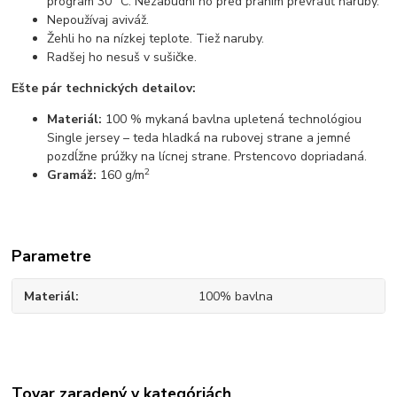
program 30 °C. Nezabudni ho pred praním prevrátiť naruby.
Nepoužívaj aviváž.
Žehli ho na nízkej teplote. Tiež naruby.
Radšej ho nesuš v sušičke.
Ešte pár technických detailov:
Materiál:
100 % mykaná bavlna upletená technológiou
Single jersey – teda hladká na rubovej strane a jemné
pozdĺžne prúžky na lícnej strane. Prstencovo dopriadaná.
2
Gramáž:
160 g/m
Parametre
Materiál
100% bavlna
Tovar zaradený v kategóriách