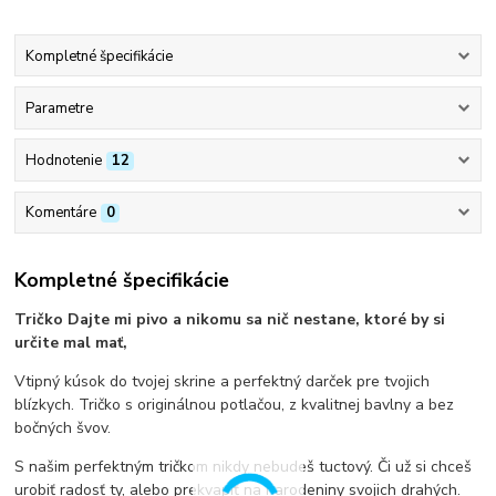
Kompletné špecifikácie
Parametre
Hodnotenie
12
Komentáre
0
Kompletné špecifikácie
Tričko Dajte mi pivo a nikomu sa nič nestane, ktoré by si
určite mal mať,
Vtipný kúsok do tvojej skrine a perfektný darček pre tvojich
blízkych. Tričko s originálnou potlačou, z kvalitnej bavlny a bez
bočných švov.
S našim perfektným tričkom nikdy nebudeš tuctový. Či už si chceš
urobiť radosť ty, alebo prekvapiť na narodeniny svojich drahých.