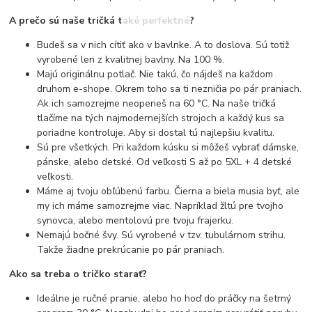
A prečo sú naše tričká také perfektné?
Budeš sa v nich cítiť ako v bavlnke. A to doslova. Sú totiž
vyrobené len z kvalitnej bavlny. Na 100 %.
Majú originálnu potlač. Nie takú, čo nájdeš na každom
druhom e-shope. Okrem toho sa ti nezničia po pár praniach.
Ak ich samozrejme neoperieš na 60 °C. Na naše tričká
tlačíme na tých najmodernejších strojoch a každý kus sa
poriadne kontroluje. Aby si dostal tú najlepšiu kvalitu.
Sú pre všetkých. Pri každom kúsku si môžeš vybrať dámske,
pánske, alebo detské. Od veľkosti S až po 5XL + 4 detské
veľkosti.
Máme aj tvoju obľúbenú farbu. Čierna a biela musia byť, ale
my ich máme samozrejme viac. Napríklad žltú pre tvojho
synovca, alebo mentolovú pre tvoju frajerku.
Nemajú bočné švy. Sú vyrobené v tzv. tubulárnom strihu.
Takže žiadne prekrúcanie po pár praniach.
Ako sa treba o tričko starať?
Ideálne je ručné pranie, alebo ho hoď do práčky na šetrný