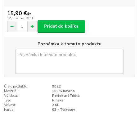
15,90 €
/
ks
12,93 €
bez DPH
Pridať do košíka
Poznámka k tomuto produktu
Číslo produktu:
9022
Materiál:
100% bavlna
Výrobca:
PerfektnéTričká
Typ:
P nske
Veľkosť:
XXL
Farba:
03 - Tyrkysov