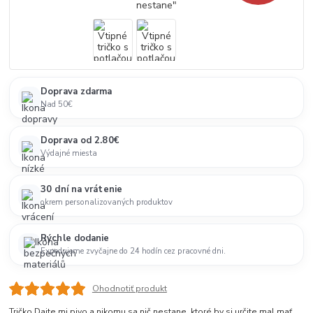
Doprava zdarma
Nad 50€
Doprava od 2.80€
Výdajné miesta
30 dní na vrátenie
okrem personalizovaných produktov
Rýchle dodanie
Expedujeme zvyčajne do 24 hodín cez pracovné dni.
Ohodnotiť produkt
Tričko Dajte mi pivo a nikomu sa nič nestane, ktoré by si určite mal mať,