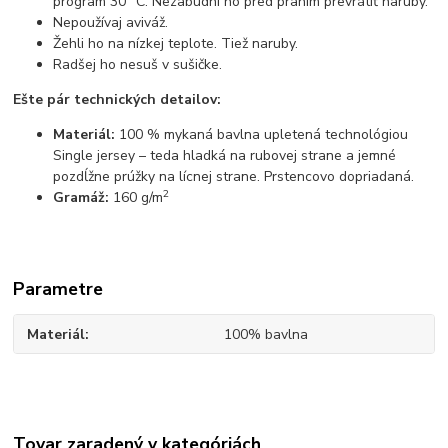
program 30 °C. Nezabudni ho pred praním prevrátiť naruby.
Nepoužívaj aviváž.
Žehli ho na nízkej teplote. Tiež naruby.
Radšej ho nesuš v sušičke.
Ešte pár technických detailov:
Materiál:
100 % mykaná bavlna upletená technológiou
Single jersey – teda hladká na rubovej strane a jemné
pozdĺžne prúžky na lícnej strane. Prstencovo dopriadaná.
2
Gramáž:
160 g/m
Parametre
Materiál
100% bavlna
Tovar zaradený v kategóriách