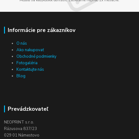
Môžete sa kedykoľvek odhlásiť. Zasielame najviac 2x mesačne.
Informácie pre zákazníkov
O nás
Ako nakupovať
Obchodné podmienky
Fotogaléria
Kontaktujte nás
Blog
Prevádzkovateľ
NEOPRINT s.r.o.
Rázusova 837/23
029 01 Námestovo