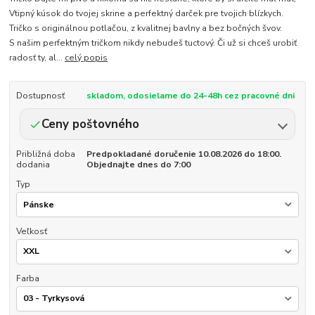
Vtipný kúsok do tvojej skrine a perfektný darček pre tvojich blízkych.
Tričko s originálnou potlačou, z kvalitnej bavlny a bez bočných švov.
S našim perfektným tričkom nikdy nebudeš tuctový. Či už si chceš urobiť
radosť ty, al...
celý popis
Dostupnosť
skladom, odosielame do 24-48h cez pracovné dni
Ceny poštovného
Približná doba
Predpokladané doručenie 10.08.2026 do 18:00.
dodania
Objednajte dnes do 7:00
Typ
Veľkosť
Farba