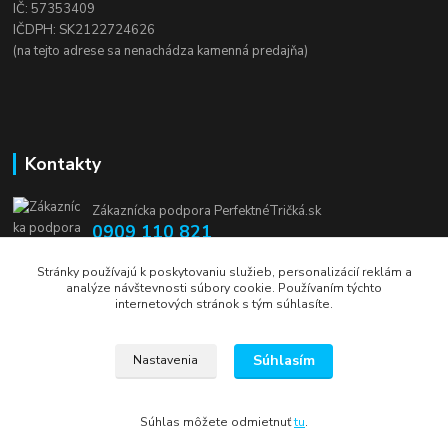
IČ: 57353409
IČDPH: SK2122724626
(na tejto adrese sa nenachádza kamenná predajňa)
Kontakty
Zákaznícka podpora PerfektnéTričká.sk
0909 110 821
(Po-Pia, 8-16 hod.)
Stránky používajú k poskytovaniu služieb, personalizácií reklám a
analýze návštevnosti súbory cookie. Používaním týchto
info@perfektnetricka.sk
internetových stránok s tým súhlasíte.
Súhlasím
Nastavenia
Súhlas môžete odmietnuť
tu
.
Vytvorené na
Eshop-rychlo.sk