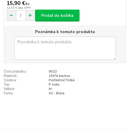
15,90 €
/
ks
12,93 €
bez DPH
Pridať do košíka
Poznámka k tomuto produktu
Číslo produktu:
9022
Materiál:
100% bavlna
Výrobca:
PerfektnéTričká
Typ:
P nske
Veľkosť:
M
Farba:
02 - Biela