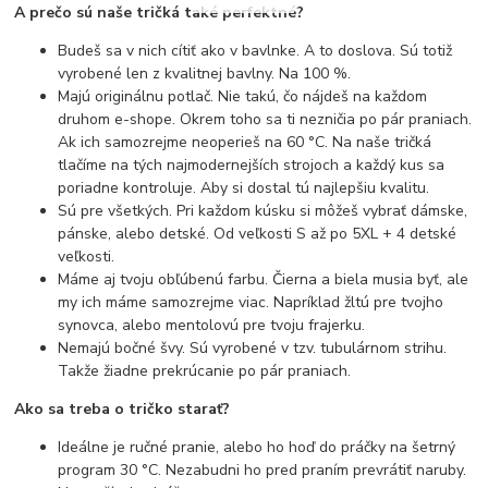
A prečo sú naše tričká také perfektné?
Budeš sa v nich cítiť ako v bavlnke. A to doslova. Sú totiž
vyrobené len z kvalitnej bavlny. Na 100 %.
Majú originálnu potlač. Nie takú, čo nájdeš na každom
druhom e-shope. Okrem toho sa ti nezničia po pár praniach.
Ak ich samozrejme neoperieš na 60 °C. Na naše tričká
tlačíme na tých najmodernejších strojoch a každý kus sa
poriadne kontroluje. Aby si dostal tú najlepšiu kvalitu.
Sú pre všetkých. Pri každom kúsku si môžeš vybrať dámske,
pánske, alebo detské. Od veľkosti S až po 5XL + 4 detské
veľkosti.
Máme aj tvoju obľúbenú farbu. Čierna a biela musia byť, ale
my ich máme samozrejme viac. Napríklad žltú pre tvojho
synovca, alebo mentolovú pre tvoju frajerku.
Nemajú bočné švy. Sú vyrobené v tzv. tubulárnom strihu.
Takže žiadne prekrúcanie po pár praniach.
Ako sa treba o tričko starať?
Ideálne je ručné pranie, alebo ho hoď do práčky na šetrný
program 30 °C. Nezabudni ho pred praním prevrátiť naruby.