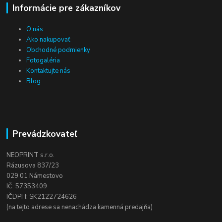
Informácie pre zákazníkov
O nás
Ako nakupovať
Obchodné podmienky
Fotogaléria
Kontaktujte nás
Blog
Prevádzkovateľ
NEOPRINT s.r.o.
Rázusova 837/23
029 01 Námestovo
IČ: 57353409
IČDPH: SK2122724626
(na tejto adrese sa nenachádza kamenná predajňa)