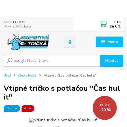
0
ks
0909 110 821
za
0 €
(Po-Pia, 8-16 hod.)
Menu
Hľadať
Úvod
Všetky tričká
Vtipné tričko s potlačou "Čas hul it"
Vtipné tričko s potlačou "Čas hul
it"
19,90 €
Novinka
Akcia
- 20 %