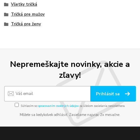
Všetky tričká
Tričká pre mužov
Tričká pre ženy
Nepremeškajte novinky, akcie a
zľavy!
Prihlásiť sa
Súhlasím so
spracovaním osobných údajov
za účelom zasielania newslettera.
Môžete sa kedykoľvek odhlásiť. Zasielame najviac 2x mesačne.