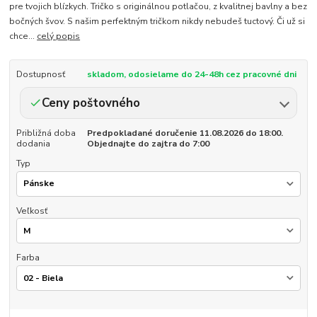
pre tvojich blízkych. Tričko s originálnou potlačou, z kvalitnej bavlny a bez
bočných švov. S našim perfektným tričkom nikdy nebudeš tuctový. Či už si
chce...
celý popis
Dostupnosť
skladom, odosielame do 24-48h cez pracovné dni
Ceny poštovného
Približná doba
Predpokladané doručenie 11.08.2026 do 18:00.
dodania
Objednajte do zajtra do 7:00
Typ
Veľkosť
Farba