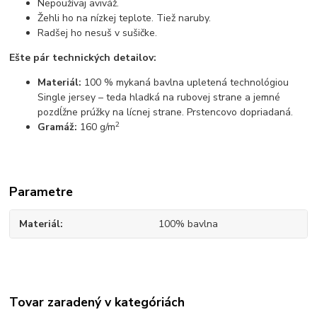
Nepoužívaj aviváž.
Žehli ho na nízkej teplote. Tiež naruby.
Radšej ho nesuš v sušičke.
Ešte pár technických detailov:
Materiál:
100 % mykaná bavlna upletená technológiou
Single jersey – teda hladká na rubovej strane a jemné
pozdĺžne prúžky na lícnej strane. Prstencovo dopriadaná.
2
Gramáž:
160 g/m
Parametre
Materiál
100% bavlna
Tovar zaradený v kategóriách