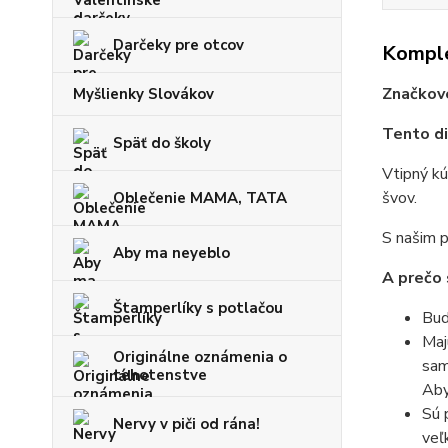
Darčeky pre otcov
Komple
Značkové
Myšlienky Slovákov
Tento di
Späť do školy
Vtipný kú
švov.
Oblečenie MAMA, TATA
S našim p
Aby ma neyeblo
A prečo 
Štamperlíky s potlačou
Bud
Maj
Originálne oznámenia o
sam
tehotenstve
Aby
Sú 
Nervy v piči od rána!
veľ