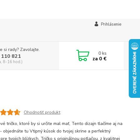
Prihlásenie
e si rady? Zavolajte.
0
ks
 110 821
za
0 €
a, 8-16 hod.)
Ohodnotiť produkt
é tričko, ktoré by si určite mal mať, Tento dizajn tlačíme aj na
 - objednáte tu Vtipný kúsok do tvojej skrine a perfektný
pre tvojich blízkych. Tričko s originálnou potlačou, z kvalitnej