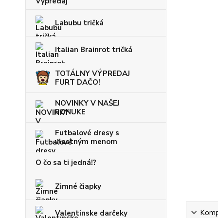
Labubu tričká
Italian Brainrot tričká
TOTÁLNY VÝPREDAJ
FURT DAČO!
NOVINKY V NAŠEJ
PONUKE
Futbalové dresy s
vlastným menom
O čo sa ti jedná!?
Zimné čiapky
Kompl
Valentínske darčeky