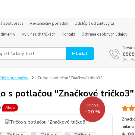
á spolupráca
Reklamačný poriadok
Odstúpiť od zmluvy tu
odmienky
Vy v našich tričkách
Kontakt
Ochrana osobných údajov
Neviet
Hľadať
0909
(Po-Pi
ričká pre mužov
Tričko s potlačou "Značkové tričko3"
ko s potlačou "Značkové tričko3"
19,90 €
Akcia
- 20 %
Značkov
mikinu
darček 