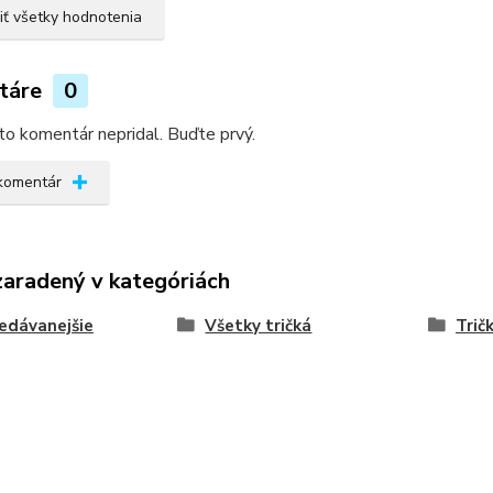
iť všetky hodnotenia
táre
0
kto komentár nepridal. Buďte prvý.
 komentár
zaradený v kategóriách
edávanejšie
Všetky tričká
Trič