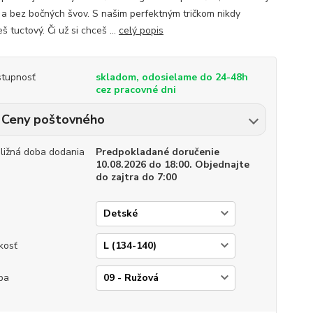
 a bez bočných švov. S našim perfektným tričkom nikdy
 tuctový. Či už si chceš ...
celý popis
tupnosť
skladom, odosielame do 24-48h
cez pracovné dni
Ceny poštovného
bližná doba dodania
Predpokladané doručenie
10.08.2026 do 18:00. Objednajte
do zajtra do 7:00
p
kosť
ba