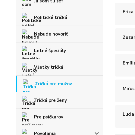
Ja som tu šéf
Erika 
Politické tričká
Nebude hovoriť
Zuzan
Letné špeciály
Emíli
Všetky tričká
Tričká pre mužov
Miros
Tričká pre ženy
Lucia
Pre psíčkarov
Povolania