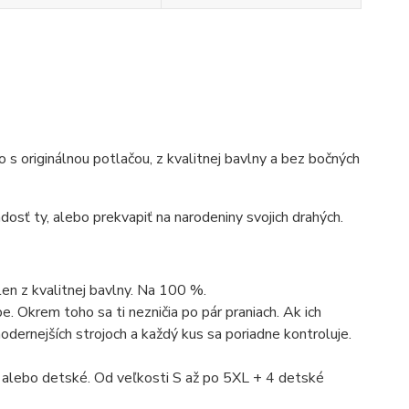
ko s originálnou potlačou, z kvalitnej bavlny a bez bočných
dosť ty, alebo prekvapiť na narodeniny svojich drahých.
len z kvalitnej bavlny. Na 100 %.
. Okrem toho sa ti nezničia po pár praniach. Ak ich
dernejších strojoch a každý kus sa poriadne kontroluje.
 alebo detské. Od veľkosti S až po 5XL + 4 detské