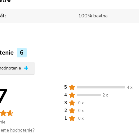
ál
100% bavlna
tenie
6
 hodnotenie
7
5
4 x
4
2 x
3
0 x
2
0 x
1
0 x
nie
jeme hodnotenie?