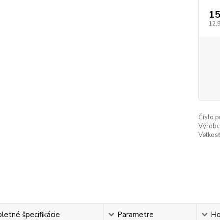
15
12,
Číslo p
Výrobc
Veľkosť
etné špecifikácie
Parametre
Ho