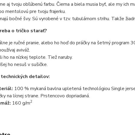
e aj tvoju obľúbenú farbu. Čierna a biela musia byť, ale my ich 
bo mentolovú pre tvoju frajerku.
ajú bočné švy. Sú vyrobené v tzv. tubulárnom strihu. Takže žiadn
reba o tričko starať?
álne je ručné pranie, alebo ho hoď do práčky na šetrný program 3
oužívaj aviváž.
li ho na nízkej teplote. Tiež naruby.
šej ho nesuš v sušičke.
 technických detailov:
eriál:
100 % mykaná bavlna upletená technológiou Single jersey
žky na lícnej strane. Prstencovo dopriadaná.
2
amáž:
160 g/m
etre