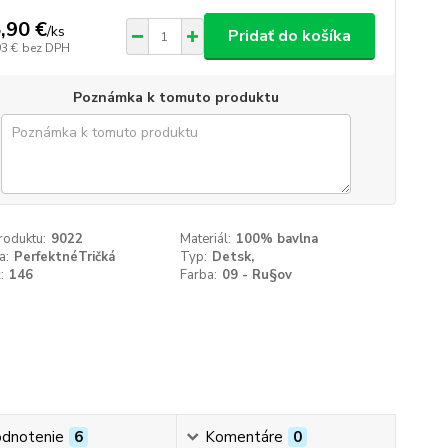
,90 €
/
ks
Pridať do košíka
93 €
bez DPH
Poznámka k tomuto produktu
roduktu:
9022
Materiál:
100% bavlna
a:
PerfektnéTričká
Typ:
Detsk‚
:
146
Farba:
09 - Ru§ov
dnotenie
6
Komentáre
0