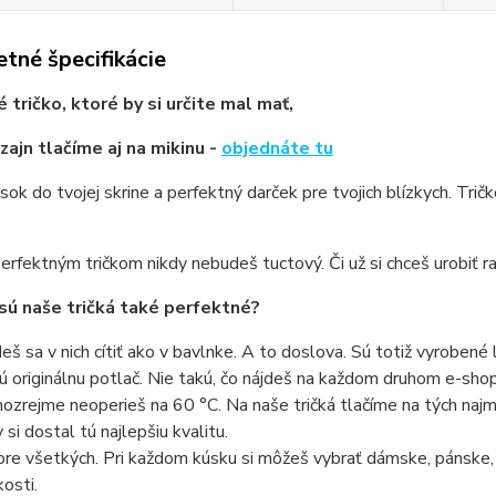
tné špecifikácie
 tričko, ktoré by si určite mal mať,
zajn tlačíme aj na mikinu -
objednáte tu
sok do tvojej skrine a perfektný darček pre tvojich blízkych. Trič
erfektným tričkom nikdy nebudeš tuctový. Či už si chceš urobiť ra
sú naše tričká také perfektné?
eš sa v nich cítiť ako v bavlnke. A to doslova. Sú totiž vyrobené 
ú originálnu potlač. Nie takú, čo nájdeš na každom druhom e-shope
ozrejme neoperieš na 60 °C. Na naše tričká tlačíme na tých najmo
 si dostal tú najlepšiu kvalitu.
pre všetkých. Pri každom kúsku si môžeš vybrať dámske, pánske,
kosti.