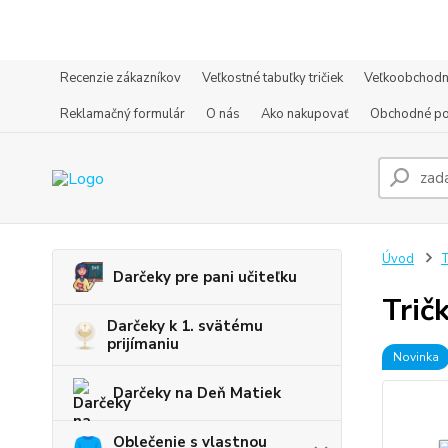
Recenzie zákazníkov
Veľkostné tabuľky tričiek
Veľkoobchodn
Reklamačný formulár
O nás
Ako nakupovať
Obchodné p
Úvod
T
Darčeky pre pani učiteľku
Trič
Darčeky k 1. svätému
prijímaniu
Novinka
Darčeky na Deň Matiek
Oblečenie s vlastnou