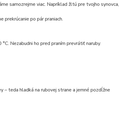
máme samozrejme viac. Napríklad žltú pre tvojho synovca,
e prekrúcanie po pár praniach.
0 °C. Nezabudni ho pred praním prevrátiť naruby.
 – teda hladká na rubovej strane a jemné pozdĺžne