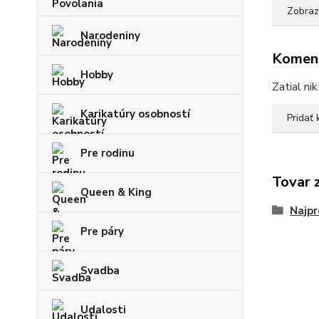
Zobraz
Narodeniny
Komen
Hobby
Zatial ni
Karikatúry osobností
Pridať
Pre rodinu
Tovar 
Queen & King
Najpr
Pre páry
Svadba
Udalosti