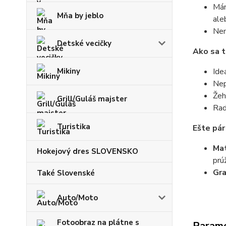
Mám
Mňa by jeblo
ale
Nem
Detské vecičky
Ako sa t
Mikiny
Ide
Nep
Žeh
Grill/Guláš majster
Rad
Turistika
Ešte pár
Mat
Hokejový dres SLOVENSKO
prú
Gr
Také Slovenské
Auto/Moto
Fotoobraz na plátne s
Param