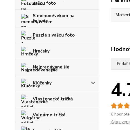
vašou foto
Materi
S menom/vekom na
želanie
Puzzle s vašou foto
Hodno
Hrnčeky
Pridať
Najpredávanejšie
4.
Kľúčenky
Vlastenecké tričká
6 hodnote
Vulgárne tričká
Ako overu