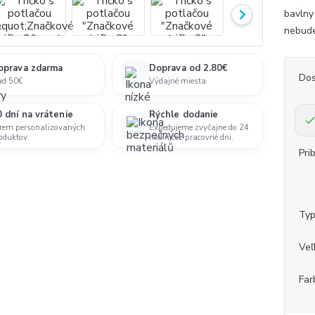
bavlny
nebudeš
oprava zdarma
Doprava od 2.80€
Dos
ad 50€
Výdajné miesta
 dní na vrátenie
Rýchle dodanie
rem personalizovaných
Expedujeme zvyčajne do 24
oduktov
hodín cez pracovné dni.
Pri
Ty
Veľ
Far