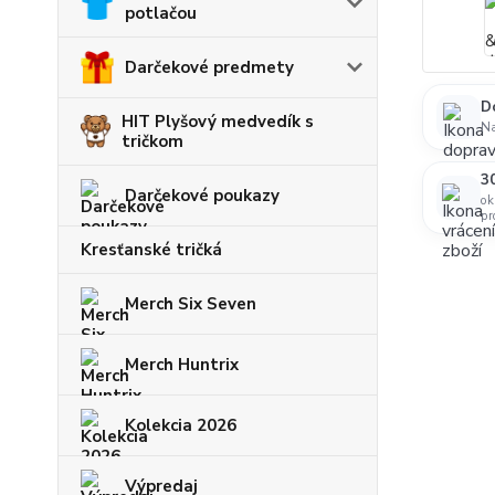
potlačou
Darčekové predmety
D
HIT Plyšový medvedík s
N
tričkom
30
Darčekové poukazy
ok
pr
Kresťanské tričká
Merch Six Seven
Merch Huntrix
Kolekcia 2026
Výpredaj