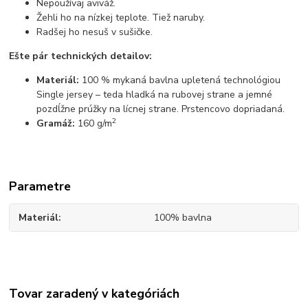
Nepoužívaj aviváž.
Žehli ho na nízkej teplote. Tiež naruby.
Radšej ho nesuš v sušičke.
Ešte pár technických detailov:
Materiál:
100 % mykaná bavlna upletená technológiou
Single jersey – teda hladká na rubovej strane a jemné
pozdĺžne prúžky na lícnej strane. Prstencovo dopriadaná.
2
Gramáž:
160 g/m
Parametre
Materiál
100% bavlna
Tovar zaradený v kategóriách