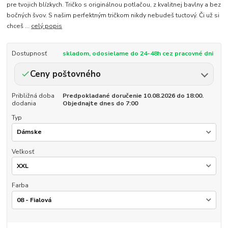
pre tvojich blízkych. Tričko s originálnou potlačou, z kvalitnej bavlny a bez
bočných švov. S našim perfektným tričkom nikdy nebudeš tuctový. Či už si
chceš ...
celý popis
Dostupnosť
skladom, odosielame do 24-48h cez pracovné dni
Ceny poštovného
Približná doba
Predpokladané doručenie 10.08.2026 do 18:00.
dodania
Objednajte dnes do 7:00
Typ
Veľkosť
Farba