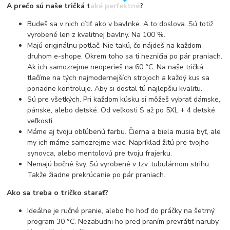
A prečo sú naše tričká také perfektné?
Budeš sa v nich cítiť ako v bavlnke. A to doslova. Sú totiž
vyrobené len z kvalitnej bavlny. Na 100 %.
Majú originálnu potlač. Nie takú, čo nájdeš na každom
druhom e-shope. Okrem toho sa ti nezničia po pár praniach.
Ak ich samozrejme neoperieš na 60 °C. Na naše tričká
tlačíme na tých najmodernejších strojoch a každý kus sa
poriadne kontroluje. Aby si dostal tú najlepšiu kvalitu.
Sú pre všetkých. Pri každom kúsku si môžeš vybrať dámske,
pánske, alebo detské. Od veľkosti S až po 5XL + 4 detské
veľkosti.
Máme aj tvoju obľúbenú farbu. Čierna a biela musia byť, ale
my ich máme samozrejme viac. Napríklad žltú pre tvojho
synovca, alebo mentolovú pre tvoju frajerku.
Nemajú bočné švy. Sú vyrobené v tzv. tubulárnom strihu.
Takže žiadne prekrúcanie po pár praniach.
Ako sa treba o tričko starať?
Ideálne je ručné pranie, alebo ho hoď do práčky na šetrný
program 30 °C. Nezabudni ho pred praním prevrátiť naruby.