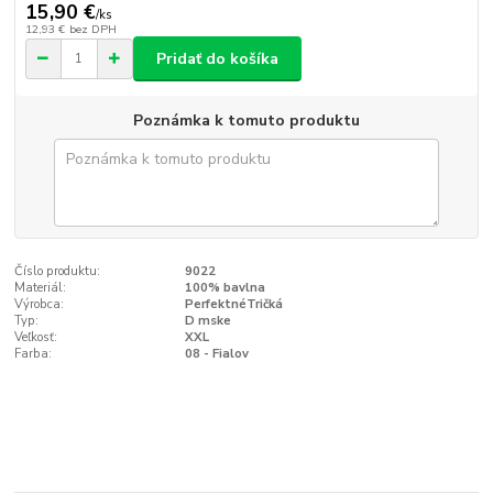
15,90 €
/
ks
12,93 €
bez DPH
Pridať do košíka
Poznámka k tomuto produktu
Číslo produktu:
9022
Materiál:
100% bavlna
Výrobca:
PerfektnéTričká
Typ:
D mske
Veľkosť:
XXL
Farba:
08 - Fialov