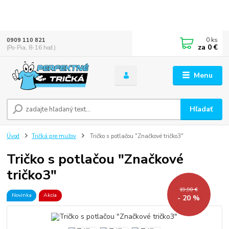
0
ks
0909 110 821
za
0 €
(Po-Pia, 8-16 hod.)
Menu
Hľadať
Úvod
Tričká pre mužov
Tričko s potlačou "Značkové tričko3"
Tričko s potlačou "Značkové
tričko3"
19,90 €
Novinka
Akcia
- 20 %