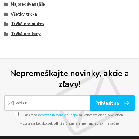
Najpredávanejšie
Všetky tričká
Tričká pre mužov
Tričká pre ženy
Nepremeškajte novinky, akcie a
zľavy!
Prihlásiť sa
Súhlasím so
spracovaním osobných údajov
za účelom zasielania newslettera.
Môžete sa kedykoľvek odhlásiť. Zasielame najviac 2x mesačne.