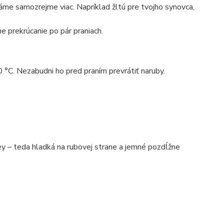
máme samozrejme viac. Napríklad žltú pre tvojho synovca,
e prekrúcanie po pár praniach.
0 °C. Nezabudni ho pred praním prevrátiť naruby.
 – teda hladká na rubovej strane a jemné pozdĺžne