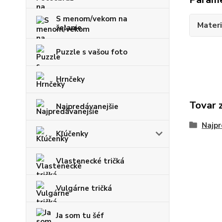
S menom/vekom na
Materi
želanie
Puzzle s vašou foto
Hrnčeky
Tovar 
Najpredávanejšie
Najpr
Kľúčenky
Vlastenecké tričká
Vulgárne tričká
Ja som tu šéf