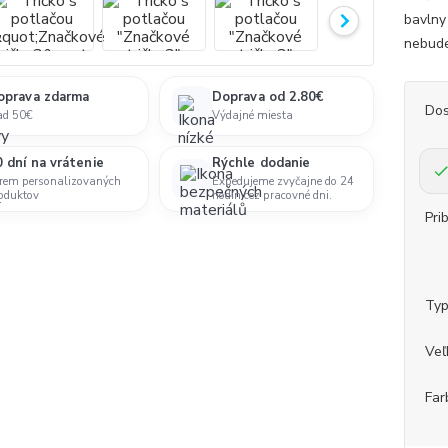
bavlny
nebudeš
oprava zdarma
Doprava od 2.80€
Dos
ad 50€
Výdajné miesta
 dní na vrátenie
Rýchle dodanie
rem personalizovaných
Expedujeme zvyčajne do 24
oduktov
hodín cez pracovné dni.
Pri
Ty
Veľ
Far