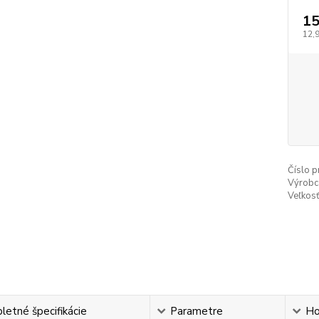
15
12,
Číslo p
Výrobc
Veľkosť
etné špecifikácie
Parametre
Ho