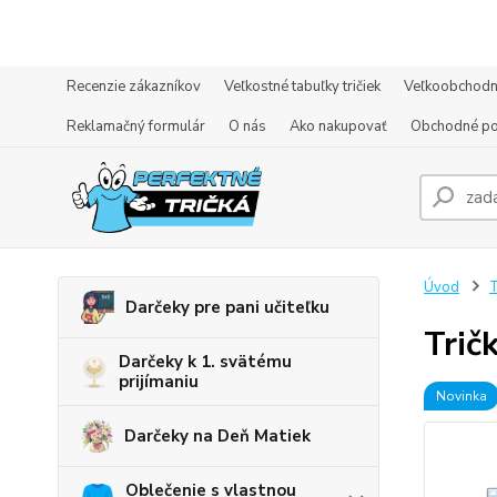
Recenzie zákazníkov
Veľkostné tabuľky tričiek
Veľkoobchodn
Reklamačný formulár
O nás
Ako nakupovať
Obchodné p
Úvod
T
Darčeky pre pani učiteľku
Trič
Darčeky k 1. svätému
prijímaniu
Novinka
Darčeky na Deň Matiek
Oblečenie s vlastnou