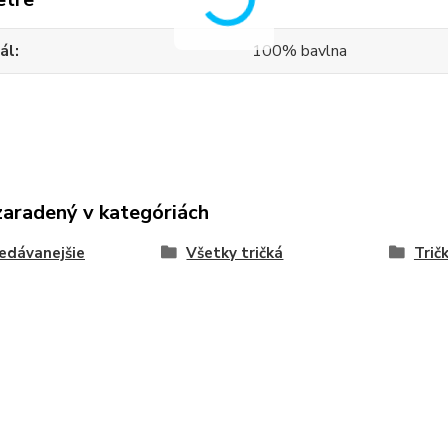
ál
100% bavlna
zaradený v kategóriách
edávanejšie
Všetky tričká
Trič