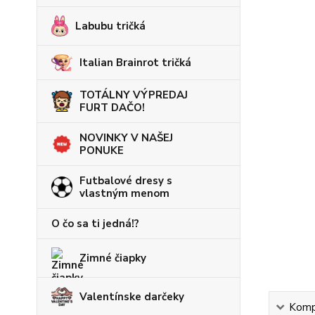
Labubu tričká
Italian Brainrot tričká
TOTÁLNY VÝPREDAJ
FURT DAČO!
NOVINKY V NAŠEJ
PONUKE
Futbalové dresy s
vlastným menom
O čo sa ti jedná!?
Zimné čiapky
Valentínske darčeky
Kompl