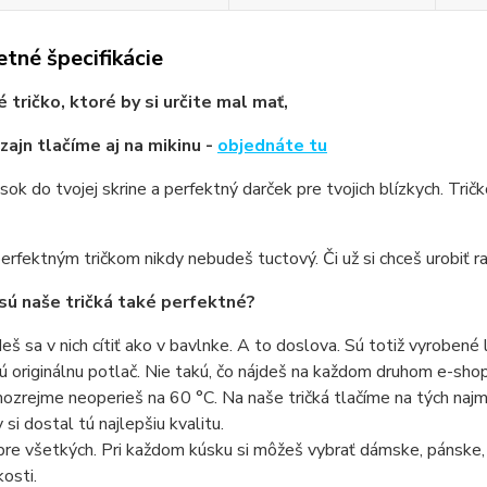
tné špecifikácie
 tričko, ktoré by si určite mal mať,
zajn tlačíme aj na mikinu -
objednáte tu
sok do tvojej skrine a perfektný darček pre tvojich blízkych. Trič
erfektným tričkom nikdy nebudeš tuctový. Či už si chceš urobiť ra
sú naše tričká také perfektné?
eš sa v nich cítiť ako v bavlnke. A to doslova. Sú totiž vyrobené 
ú originálnu potlač. Nie takú, čo nájdeš na každom druhom e-shope
ozrejme neoperieš na 60 °C. Na naše tričká tlačíme na tých najmo
 si dostal tú najlepšiu kvalitu.
pre všetkých. Pri každom kúsku si môžeš vybrať dámske, pánske,
kosti.