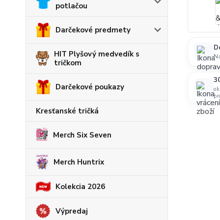
potlačou
Darčekové predmety
D
HIT Plyšový medvedík s
N
tričkom
30
Darčekové poukazy
ok
pr
Kresťanské tričká
Merch Six Seven
Merch Huntrix
Kolekcia 2026
Výpredaj