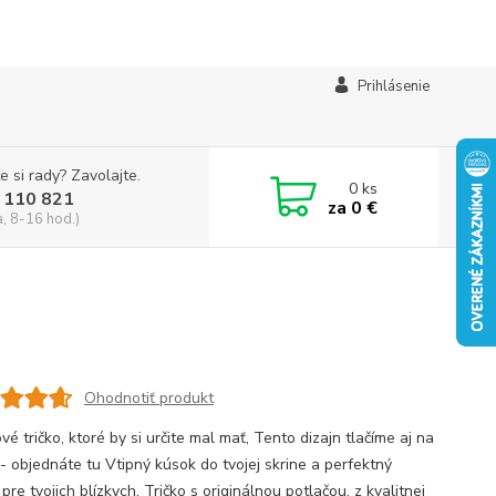
Prihlásenie
e si rady? Zavolajte.
0
ks
 110 821
za
0 €
a, 8-16 hod.)
Ohodnotiť produkt
é tričko, ktoré by si určite mal mať, Tento dizajn tlačíme aj na
 - objednáte tu Vtipný kúsok do tvojej skrine a perfektný
pre tvojich blízkych. Tričko s originálnou potlačou, z kvalitnej