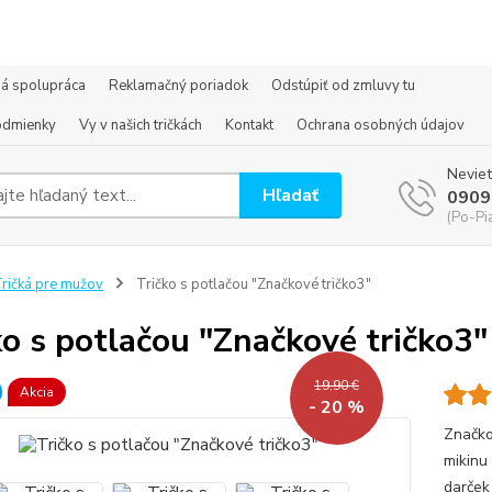
á spolupráca
Reklamačný poriadok
Odstúpiť od zmluvy tu
odmienky
Vy v našich tričkách
Kontakt
Ochrana osobných údajov
Neviet
Hľadať
0909
(Po-Pi
ričká pre mužov
Tričko s potlačou "Značkové tričko3"
ko s potlačou "Značkové tričko3"
19,90 €
Akcia
- 20 %
Značkov
mikinu
darček 