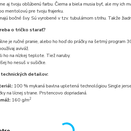
e aj tvoju obľúbenú farbu. Čierna a biela musia byť, ale my ich 
bo mentolovú pre tvoju frajerku.
ajú bočné švy. Sú vyrobené v tzv. tubulárnom strihu. Takže žiadn
reba o tričko starať?
álne je ručné pranie, alebo ho hoď do práčky na šetrný program 3
oužívaj aviváž.
li ho na nízkej teplote. Tiež naruby.
šej ho nesuš v sušičke.
 technických detailov:
eriál:
100 % mykaná bavlna upletená technológiou Single jersey
žky na lícnej strane. Prstencovo dopriadaná.
2
amáž:
160 g/m
etre