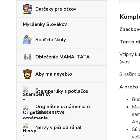
Darčeky pre otcov
Komple
Myšlienky Slovákov
Značkové
Späť do školy
Tento di
Vtipný kú
Oblečenie MAMA, TATA
švov.
Aby ma neyeblo
S našim p
A prečo 
Štamperlíky s potlačou
Bud
Originálne oznámenia o
Maj
tehotenstve
sam
Aby
Nervy v piči od rána!
Sú 
veľ