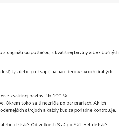
ko s originálnou potlačou, z kvalitnej bavlny a bez bočných
dosť ty, alebo prekvapiť na narodeniny svojich drahých.
len z kvalitnej bavlny. Na 100 %.
. Okrem toho sa ti nezničia po pár praniach. Ak ich
dernejších strojoch a každý kus sa poriadne kontroluje.
 alebo detské. Od veľkosti S až po 5XL + 4 detské