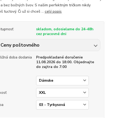
 a bez bočných švov. S našim perfektným tričkom nikdy
 tuctový. Či už si chceš ...
celý popis
tupnosť
skladom, odosielame do 24-48h
cez pracovné dni
Ceny poštovného
bližná doba dodania
Predpokladané doručenie
11.08.2026 do 18:00. Objednajte
do zajtra do 7:00
p
kosť
ba