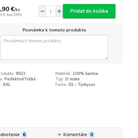
,90 €
/
ks
Pridať do košíka
93 €
bez DPH
Poznámka k tomuto produktu
roduktu:
9022
Materiál:
100% bavlna
a:
PerfektnéTričká
Typ:
D mske
:
XXL
Farba:
03 - Tyrkysov
dnotenie
6
Komentáre
0