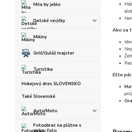
Mám
Mňa by jeblo
ale
Nem
Detské vecičky
Ako sa t
Mikiny
Ide
Nep
Grill/Guláš majster
Žeh
Rad
Turistika
Ešte pár
Hokejový dres SLOVENSKO
Mat
prú
Také Slovenské
Gr
Auto/Moto
Fotoobraz na plátne s
vašou foto
Param